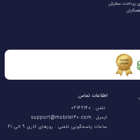
ی پرداخت سفارش
همکاران
اطلاعات تماس
اختیار شماست! با 28 سال
تلفن : 02142140
ایمیل : support@mobile140.com
ساعات پاسخگویی تلفنی : روزهای کاری 9 الی 21