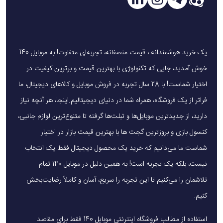
می‌گذارد. این وضوح بالا به‌ویژه هنگام مشاهده ویدیوها یا تصاویر،
تجربه‌ای فوق‌العاده را برای شما ایجاد می‌کند.
یکی دیگر از
ویژگی‌های برجسته آیفون 17 پرو
، Dynamic Island
یک خرید هوشمندانه ، قیمت منصفانه، تجربه‌ای متفاوت! به موبایل 140
است. این قابلیت به شما این امکان را می‌دهد تا به‌طور همزمان
خوش آمدید، جایی که تکنولوژی با بهترین قیمت و برترین کیفیت در
چندین نوتیفیکیشن یا اپلیکیشن را مدیریت کنید بدون اینکه بر
اختیار شماست! با 28 سال تجربه در فروش موبایل و کالاهای دیجیتال، ما
سرعت و عملکرد دستگاه تأثیر بگذارد. علاوه بر این، ویژگی
فراتر از یک فروشگاه، همراه شما در دنیای دیجیتالیم.اینجا، هر آنچه نیاز
Always-On Display
به شما اجازه می‌دهد که اطلاعات ضروری
دارید، از جدیدترین موبایل‌ها و تبلت‌ها گرفته تا متنوع‌ترین لوازم جانبی،
مانند ساعت، تاریخ و نوتیفیکیشن‌ها را بدون نیاز به روشن کردن
کنسول بازی و بروزترین گجت ها با بهترین قیمت بازار در اختیار
صفحه مشاهده کنید.
شماست.ما می‌دانیم که خرید یک محصول دیجیتال فقط یک انتخاب
ProMotion
یکی دیگر از ویژگی‌های کلیدی ن
مایشگر Apple
نیست، بلکه یک تجربه است! به همین دلیل در موبایل 140 تمام
Iphone 17 Pro
است. این تکنولوژی به‌طور خودکار نرخ رفرش
تلاشمان را می‌کنیم تا این تجربه را سریع، آسان و کاملاً رضایت‌بخش
صفحه را تا
120 هرتز
تنظیم می‌کند، به این معنی که هنگام
کنیم.
پیمایش، انجام بازی‌های سنگین یا تعامل با برنامه‌ها، صفحه
استفاده از مطالب فروشگاه اینترنتی موبایل 140 فقط برای مقاصد
نمایش به‌طور روان و بدون تأخیر عمل می‌کند. این قابلیت تجربه‌ای