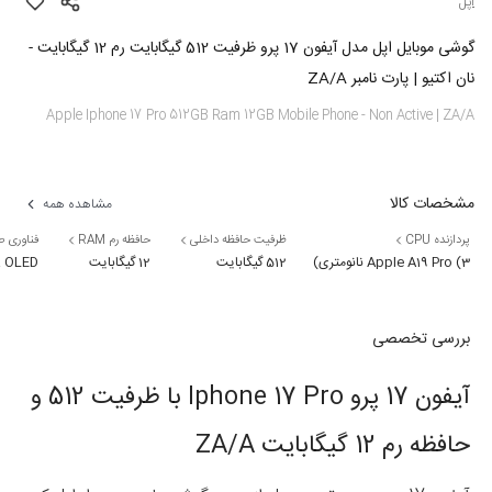
اپل
گوشی موبایل اپل مدل آیفون 17 پرو ظرفیت 512 گیگابایت رم 12 گیگابایت -
نان اکتیو | پارت نامبر ZA/A
Apple Iphone 17 Pro 512GB Ram 12GB Mobile Phone - Non Active | ZA/A
مشخصات کالا
مشاهده همه
پردازنده CPU
ظرفیت حافظه داخلی
حافظه رم RAM
فناوری 
Apple A19 Pro (3 نانومتری)
512 گیگابایت
12 گیگابایت
R OLED
بررسی تخصصی
آیفون 17 پرو Iphone 17 Pro با ظرفیت 512 و
حافظه رم 12 گیگابایت ZA/A