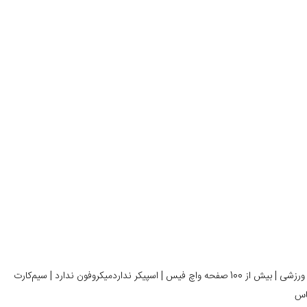
اعلام اعلان‌های دریافتی, نمایش پیام‌های متنی | 127 حالت تمرین ورزشی | بیش از 100 صفحه واچ فیس | اسپیکر نداردمیکروفون ندارد | سیم‌کارت
ماس