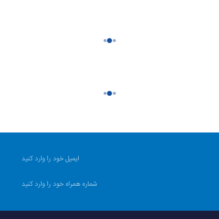
بیشتر از 60 گرم (سنگین)
سیلیکون
مستطیل
فلز
سگکی ساده
1.91 اینچ
دارد