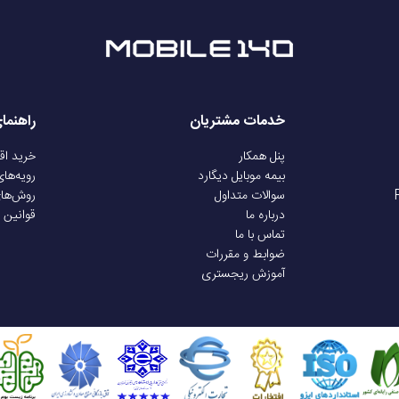
دارد
LCD
خدمات مشتریان
راهنما
پنل همکار
خرید ا
۳۲۰ در ۳۸۰ پیکسل
بیمه موبایل دیگارد
رویه‌ها
سوالات متداول
روش‌ها
درباره ما
قوانین 
 نمایش
صفحه نمایش HD اندازه صفحه نمایش : 1.91 اینچ
تماس با ما
ضوابط و مقررات
آموزش ریجستری
سیستم عامل اختصاصی
ندارد