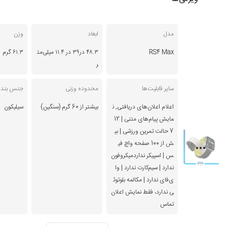
مدل
ابعاد
وزن
RS4 Max
۴۸.۳ در۳۹ در ۱۱.۴ میلی‌مت
۶۱.۳ گرم
ر
سایر قابلیت‌ها
محدوده وزنی
جنس بند
اعلام اعلان‌های دریافتی, ن
بیشتر از 60 گرم (سنگین)
سیلیکون
مایش پیام‌های متنی | 12
7 حالت تمرین ورزشی | بی
ش از 100 صفحه واچ فی
س | اسپیکر نداردمیکروفون
ندارد | سیم‌کارت ندارد | وا
ی‌فای ندارد | مکالمه بلوتوث
ی ندارد، فقط نمایش اعلان
تماس