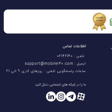
اطلاعات تماس
اختیار شماست! با 28 سال
تلفن : 02142140
ایمیل : support@mobile140.com
ساعات پاسخگویی تلفنی : روزهای کاری 9 الی 21
ما را در شبکه های اجتماعی دنبال کنید