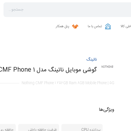
طی کالا
تماس با ما
پنل همکار
ناتینگ
گوشی موبایل ناتینگ مدل CMF Phone 1 ظرفیت 256 گیگابایت رم 8 گیگابایت | 5G
Nothing CMF Phone 1 256GB Ram 8GB Mobile Phone | 5G
ویژگی‌ها
پردازنده CPU
ظرفیت حافظه داخلی
حافظه رم RAM