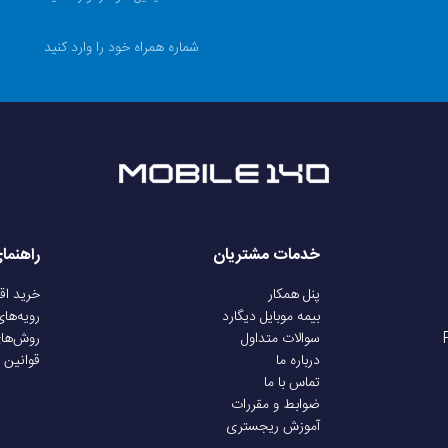
2024
197 گرم
بدنه شیشه‌ای، فریم پلاستیک، پشتی پلیمری سیلیکونی
نانو
خدمات مشتریان
راهنما
Android
پنل همکار
خرید ا
بیمه موبایل دیگارد
رویه‌ها
سوالات متداول
روش‌ها
Android 14
درباره ما
قوانین 
تماس با ما
ضوابط و مقررات
Nothing OS 3.0
آموزش ریجستری