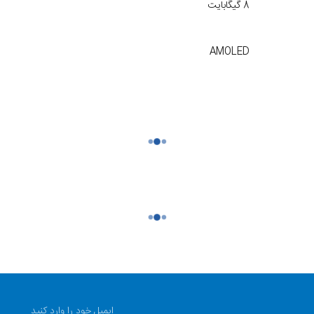
8 گیگابایت
AMOLED
50 مگاپیکسل
5000 میلی آمپر
164 در 77 در 8.2 میلی متر
دو سیم کارت
CMF Phone 1