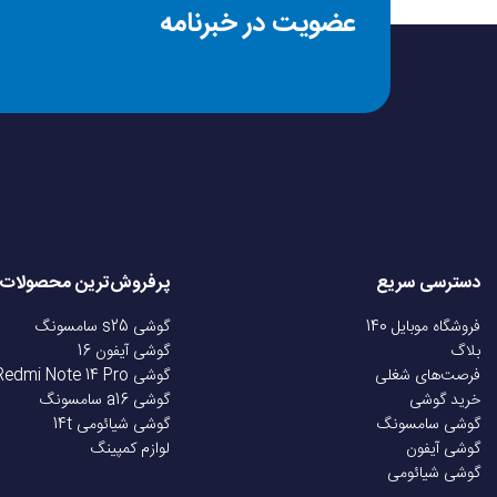
عضویت در خبرنامه
سال عرضه
وزن
جنس بدنه
سایز سیم کارت
دسترسی سریع
پرفروش‌ترین محصولات
سیستم عامل
فروشگاه موبایل 140
گوشی s25 سامسونگ
بلاگ
گوشی آیفون 16
فرصت‌های شغلی
گوشی Redmi Note 14 Pro
نسخه سیستم عامل
خرید گوشی
گوشی a16 سامسونگ
گوشی سامسونگ
گوشی شیائومی 14t
گوشی آیفون
لوازم کمپینگ
رابط کاربری
گوشی شیائومی