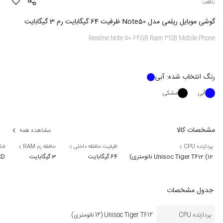
ریلمی
گوشی موبایل ریلمی مدل Note50 ظرفیت 64 گیگابایت رم 3 گیگابایت
Realme Note 50 64GB Ram 3GB Mobile Phone
رنگ
انتخاب شده:
آبی
آبی
مشکی
مشخصات کالا
مشاهده همه
پردازنده CPU
ظرفیت حافظه داخلی
حافظه رم RAM
فن
Unisoc Tiger T612 (12 نانومتری)
64 گیگابایت
3 گیگابایت
CD
جدول مشخصات
پردازنده CPU
Unisoc Tiger T612 (12 نانومتری)