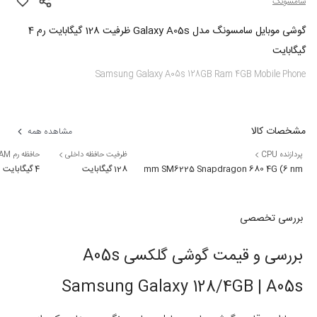
سامسونگ
گوشی موبایل سامسونگ مدل Galaxy A05s ظرفیت 128 گیگابایت رم 4
گیگابایت
Samsung Galaxy A05s 128GB Ram 4GB Mobile Phone
مشخصات کالا
مشاهده همه
پردازنده CPU
ظرفیت حافظه داخلی
حافظه رم RAM
Qualcomm SM6225 Snapdragon 680 4G (6 nm)
128 گیگابایت
4 گیگابایت
بررسی تخصصی
بررسی و قیمت گوشی گلکسی A05s
Samsung Galaxy 128/4GB | A05s