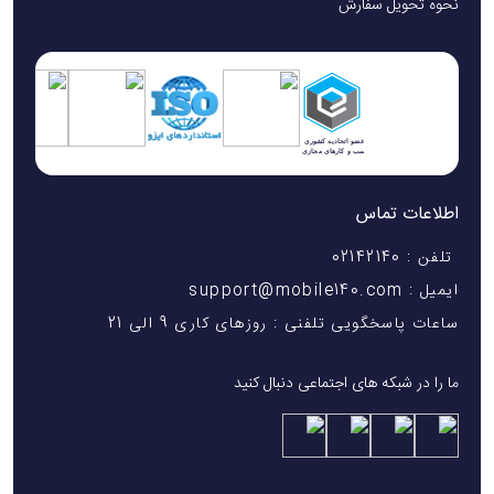
نحوه تحویل سفارش
A05s
،
لنز ماکرو ۲ مگاپیکسلی
با
دریچه دیافراگم f/2.4
است. این لنز به‌ویژه برای عکاسی نزدیک و ثبت جزئیات
دقیق از اشیاء کوچک مانند گل‌ها، حشرات یا دیگر اجسام ریز
طراحی شده است. اگر به عکاسی خلاقانه علاقه دارید، این
لنز به شما این امکان را می‌دهد که تصاویر ماکرو با جزئیات
دقیق و کیفیت بالا بگیرید.
اطلاعات تماس
تلفن : 02142140
لنز عمق ۲ مگاپیکسلی؛ تصاویر پرتره زیبا و حرفه‌ای
ایمیل : support@mobile140.com
لنز عمق ۲ مگاپیکسلی
با
دریچه دیافراگم f/2.4
در
Galaxy
ساعات پاسخگویی تلفنی : روزهای کاری 9 الی 21
A05s
برای گرفتن
تصاویر پرتره
و جداسازی دقیق سوژه از
ما را در شبکه های اجتماعی دنبال کنید
پس‌زمینه طراحی شده است. این لنز به شما کمک می‌کند تا
تصاویری با افکت
بوکه
طبیعی و زیبا بگیرید، که سوژه را
برجسته‌تر و پس‌زمینه را تار می‌کند، در نتیجه عکس‌های