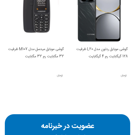
نسبت تصویر 20:9
نسبت تصویر
20:9
برای این گوشی باعث شده که صفحه‌نمایش
آن بلندتر و باریک‌تر از گوشی‌های با نسبت تصویر استاندارد 16:9
باشد. این ویژگی به خصوص برای تماشای ویدیوها و استفاده از
گوشی موبایل ردتون مدل L20 ظرفیت
گوشی موبایل میدسل مدل M107 ظرفیت
اپلیکیشن‌های ویدئویی مفید است، زیرا ویدیوها به‌طور کامل در
128 گیگابایت رم 4 گیگابایت
32 مگابایت رم 32 مگابایت
صفحه قرار می‌گیرند و حاشیه‌های سیاه کمتری خواهید داشت.
تومان
تومان
مشخصات فنی گوشی
ویژگی
مشخصات
شبکه و
GSM / HSPA / LTE
عضویت در خبرنامه
فناوری