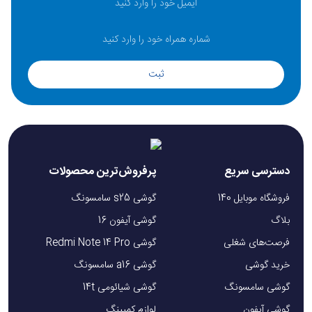
نوع
دو سیم‌کارت نانو (Nano-SIM + Nano-SIM) یا
سیم‌کارت
یک سیم‌کارت نانو (Nano-SIM)
دوربین
سه‌گانه: ۵۰ مگاپیکسل (لنز واید)، ۲ مگاپیکسل (لنز
ثبت
اصلی
ماکرو)، ۲ مگاپیکسل (لنز عمق)
دوربین
۱۳ مگاپیکسل، قابلیت فیلم‌برداری ۱۰۸۰p با ۳۰ فریم بر
سلفی
ثانیه
وای‌فای ۸۰۲.۱۱ a/b/g/n/ac (دو بانده)، بلوتوث ۵.۱،
دسترسی سریع
پرفروش‌ترین محصولات
اتصالات و
GPS، USB Type-C 2.0، جک ۳.۵ میلی‌متری،
فروشگاه موبایل 140
گوشی s25 سامسونگ
سنسورها
سنسور اثر انگشت (کنار دستگاه)، شتاب‌سنج، حسگر
بلاگ
گوشی آیفون 16
مجاورت
فرصت‌های شغلی
گوشی Redmi Note 14 Pro
ساختار
شیشه جلو، پلاستیک پشت و فریم پلاستیکی
خرید گوشی
گوشی a16 سامسونگ
بدنه
گوشی سامسونگ
گوشی شیائومی 14t
گوشی آیفون
لوازم کمپینگ