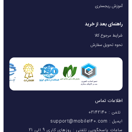
ساخت عالی آن، قابل پیش‌بینی بود. اگر به دنبال یک گوشی قدرتمند اندروید
آموزش ریجستری
هستید، خرید گوشی گلکسی S24 سامسونگ را به شما پیشنهاد می‌دهیم.
شما هم نظر خود را با ما در میان بگذارید.
راهنمای بعد از خرید
شرایط مرجوع کالا
لنز اول و اصلی دوربین گلکسی s24 از نوع عریض با رزولوشن 50
مگاپیکسل است. دریچه دیافراگم این لنز 1/1.56 اینچی، F/1.8 بوده و
نحوه تحویل سفارش
تصاویری با پیکسل 1 میکرومتری ثبت می‌کند. فاصله کانونی لنز 24
میلی‌متر است. از ویژگی‌های درخور توجه این لنز داشتن فناوری
فوکوس دوگانه PDAF است که روی کیفیت تصاویر زوم شده تاثیر
مثبتی می‌گذارد. به‌علاوه لنز واید گوشی S24 از لرزشگیر اپتیکال
تصویر OIS هم پشتیبانی می‌کند.
لنز دوم از نوع تله فوتو با رزولوشن 10 مگاپیکسل است. فاصله کانونی
اطلاعات تماس
این لنز 67 میلی‌متر بوده و اندازه سنسور 1/3.94 اینچ است. این لنز
تلفن : 02142140
تصاویری با پیکسل‌های 1 میکرومتر ثبت می‌کند. همچنین از فناوری
ایمیل : support@mobile140.com
فوکوس PDAF و لرزشگیر اپتیکال تصویر OIS پشتیبانی می‌کند.
ساعات پاسخگویی تلفنی : روزهای کاری 9 الی 21