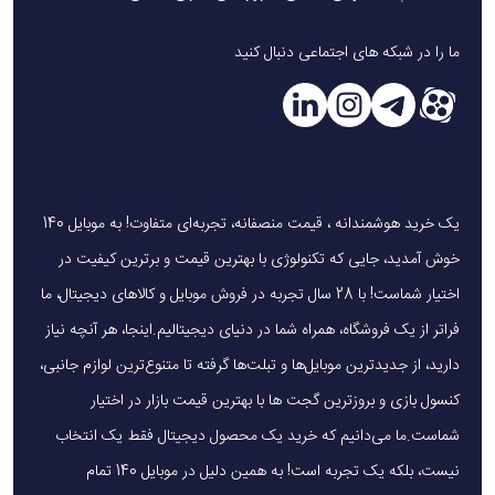
به‌علاوه، زوم اپتیکال 3 برابری هم به افزایش کیفیت تصاویر کمک
دوچندان می‌کند.
ما را در شبکه های اجتماعی دنبال کنید
لنز سوم فوق عریض است و رزولوشن 12 مگاپیکسل دارد. دریچه
دیافراگم F/2.2 و فاصله کانونی 13 میلی‌متر است. سنسور آن 1/2.55
اینچ است و تصاویری با پیکسل‌های 1.4 میکرومتری ثبت می‌کند.
همچنین از زوم اپتیکال 3 برابری پشتیبانی می‌کند.
یک خرید هوشمندانه ، قیمت منصفانه، تجربه‌ای متفاوت! به موبایل 140
خوش آمدید، جایی که تکنولوژی با بهترین قیمت و برترین کیفیت در
اختیار شماست! با 28 سال تجربه در فروش موبایل و کالاهای دیجیتال، ما
فراتر از یک فروشگاه، همراه شما در دنیای دیجیتالیم.اینجا، هر آنچه نیاز
دارید، از جدیدترین موبایل‌ها و تبلت‌ها گرفته تا متنوع‌ترین لوازم جانبی،
کنسول بازی و بروزترین گجت ها با بهترین قیمت بازار در اختیار
شماست.ما می‌دانیم که خرید یک محصول دیجیتال فقط یک انتخاب
نیست، بلکه یک تجربه است! به همین دلیل در موبایل 140 تمام