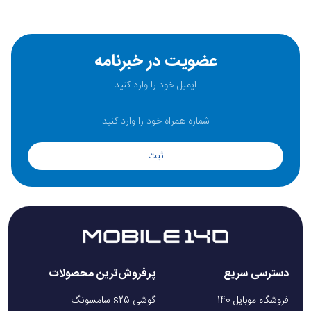
حافظه 256 و 512 گیگابایت S24 از نوع UFS 4.0 است.
باتری موبایل Galaxy S24
عضویت در خبرنامه
سامسونگ برای گوشی گلکسی اس 24 یک باتری 4000 میلی‌آمپری لیتیوم
یونی ارائه داده است. با توجه به سخت‌افزار S24، قدرت رم و بهینه‌سازی
گوشی اس 24، میزان مصرف باتری نسبت به سری پیشین سامسونگ
ثبت
کاهش یافته است. باتری گوشی S24 از شارژ 25 واتی سیمی و و شارژ
فست PD3.0 پشتیبانی می‌کند. طبق گفته شرکت سامسونگ، Galaxy S24
در 30 دقیقه توانایی شارژ 50 درصدی را دارد. هم‌چنین از شارژ بی‌سیم
(Qi/PMA) با سرعت 15 وات پشتیبانی می‌کند. در آخر، هم باید گفت که
باتری سامسونگ s24 قابلیت شارژ معکوس با سرعت 4.5 وات را داراست. به
این ترتیب، دیگر جای هیچ نگرانی در رابطه با تمام شدن شارژ Samsung
دسترسی سریع
پرفروش‌ترین محصولات
Galaxy S24 باقی نمی‌ماند. البته که مانند تمامی سری‌های جدید گوشی
فروشگاه موبایل 140
گوشی s25 سامسونگ