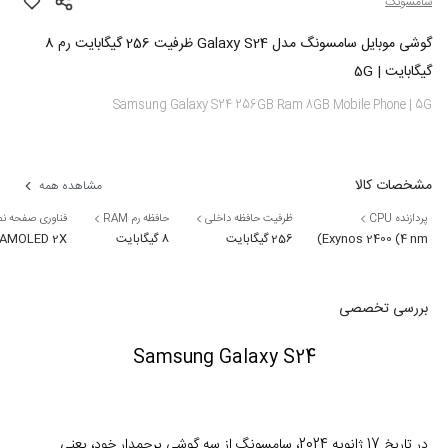
سامسونگ
گوشی موبایل سامسونگ مدل Galaxy S24 ظرفیت 256 گیگابایت رم 8
گیگابایت | 5G
Samsung Galaxy S24 256GB Ram 8GB Mobile Phone | 5G
مشخصات کالا
مشاهده همه
پردازنده CPU
ظرفیت حافظه داخلی
حافظه رم RAM
فناوری صفحه ن
Exynos 2400 (4 nm)
256 گیگابایت
8 گیگابایت
 AMOLED 2X
بررسی تخصصی
Samsung Galaxy S24
در تاریخ 17 ژانویه 2024، سامسونگ از سه گوشی پرچمدار خود، یعنی