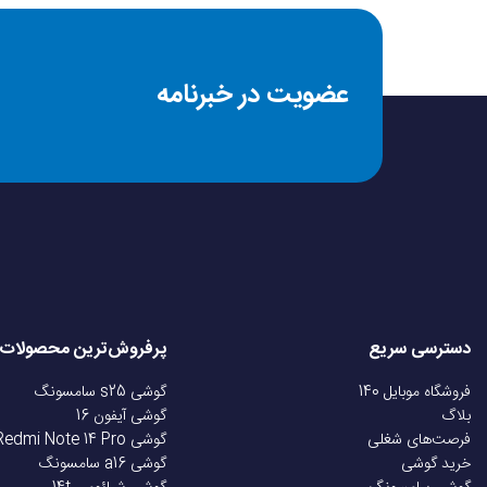
خاموشی خودکار
عضویت در خبرنامه
جنس صفحات
گستره دما
اقلام همراه
سایر ویژگی‌ها
دسترسی سریع
پرفروش‌ترین محصولات
مدل
فروشگاه موبایل 140
گوشی s25 سامسونگ
بلاگ
گوشی آیفون 16
فرصت‌های شغلی
گوشی Redmi Note 14 Pro
ابعاد
خرید گوشی
گوشی a16 سامسونگ