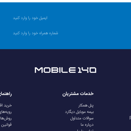
دارد
نانو سرامیک
سه تنظیم دمای 160، 180 و 200 درجه سانتیگراد
کیف نگه‌داری، کابل شارژ Type-C، دفترچه راهنما
بی‌سیم، سبک، مناسب برای انواع مو
خدمات مشتریان
راهنما
MJZFS01LF
پنل همکار
خرید ا
بیمه موبایل دیگارد
رویه‌ها
سوالات متداول
روش‌ها
43.5 × 44 × 206.5 میلی‌متر
درباره ما
قوانین 