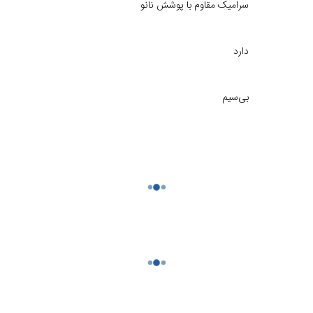
سرامیک مقاوم با پوشش نانو
دارد
بی‌سیم
۲۰۰ درجه سانتی‌گراد
MJZFS01LF
43.5 × 44 × 206.5 میلی‌متر
ندارد