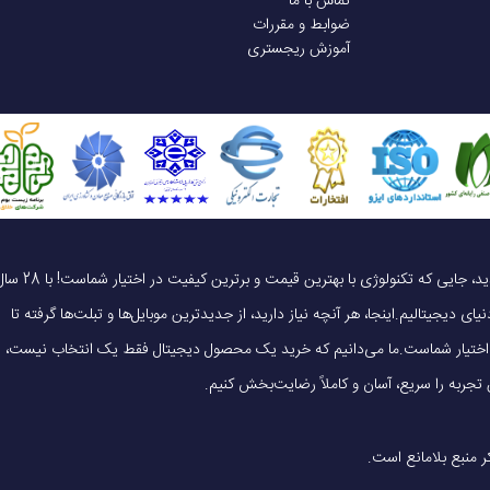
تماس با ما
ضوابط و مقررات
دستی
آموزش ریجستری
خاموشی خودکار پس از 30 دقیقه - شارژ از طریق پورت USB-C
ظرفیت باتری 3200 میلی‌ آمپر
یک خرید هوشمندانه ، قیمت منصفانه، تجربه‌ای متفاوت! به موبایل 140 خوش آمدید، جایی که تکنولوژی با بهترین قیمت و برترین کیفیت در 
ای دیجیتالیم.اینجا، هر آنچه نیاز دارید، از جدیدترین موبایل‌ها و تبلت‌ها گرفته تا
 در اختیار شماست.ما می‌دانیم که خرید یک محصول دیجیتال فقط یک انتخاب نیست،