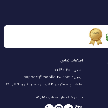
اطلاعات تماس
اختیار شماست! با 28 سال
تلفن : 02142140
ایمیل : support@mobile140.com
ساعات پاسخگویی تلفنی : روزهای کاری 9 الی 21
ما را در شبکه های اجتماعی دنبال کنید