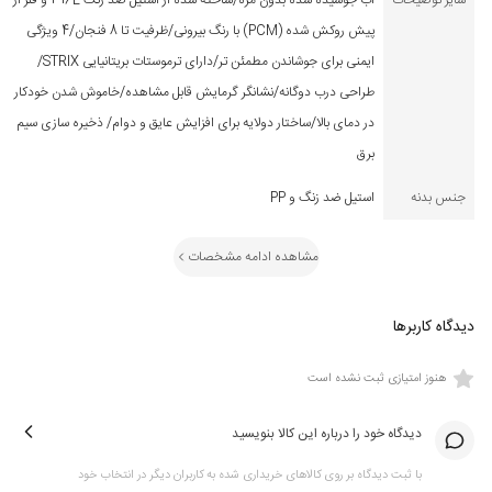
سایر توضیحات
آب جوشیده شده بدون مزه/ساخته شده از استیل ضد زنگ 316L و فلز از
پیش روکش شده (PCM) با رنگ بیرونی/ظرفیت تا 8 فنجان/4 ویژگی
ایمنی برای جوشاندن مطمئن تر/دارای ترموستات بریتانیایی STRIX/
طراحی درب دوگانه/نشانگر گرمایش قابل مشاهده/خاموش شدن خودکار
در دمای بالا/ساختار دولایه برای افزایش عایق و دوام/ ذخیره سازی سیم
برق
جنس بدنه
استیل ضد زنگ و PP
مشاهده ادامه مشخصات
دیدگاه کاربرها
هنوز امتیازی ثبت نشده است
دیدگاه خود را درباره این کالا بنویسید
با ثبت دیدگاه بر روی کالاهای خریداری شده به کاربران دیگر در انتخاب خود