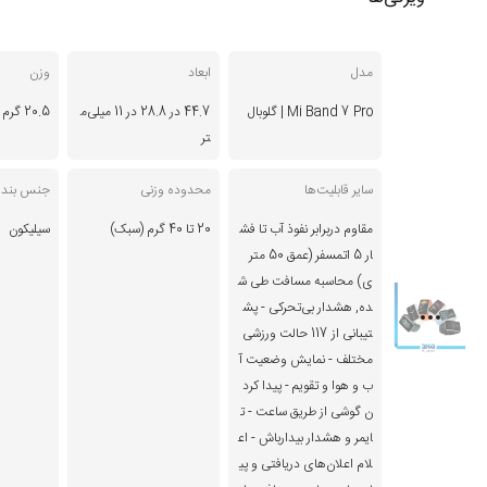
مدل
ابعاد
وزن
Mi Band 7 Pro | گلوبال
44.7 در 28.8 در 11 میلی‌م
20.5 گرم (بدون بند)
تر
سایر قابلیت‌ها
محدوده وزنی
جنس بند
مقاوم دربرابر نفوذ آب تا فش
20 تا 40 گرم (سبک)
سیلیکون
ار 5 اتمسفر (عمق 50 متر
ی) محاسبه مسافت طی ش
ده, هشدار بی‌تحرکی - پش
تیبانی از 117 حالت ورزشی
مختلف - نمایش وضعیت آ
ب و هوا و تقویم - پیدا کرد
ن گوشی از طریق ساعت - ت
ایمر و هشدار بیدارباش - اع
لام اعلان‌های دریافتی و پی