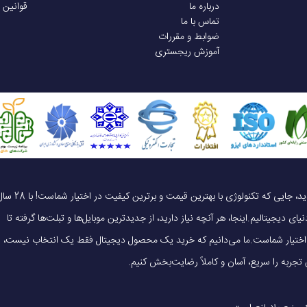
درباره ما
قوانین 
تماس با ما
ضوابط و مقررات
280 در 456 پیکسل
حسگرهای سلامتی متعددی بهره‌مند شده که به صورت 24 ساعته فعالیت خواهد
آموزش ریجستری
اری از نمایشگر
AMOLED
بزرگ نیز سبب خواهد شد که همه چیز عالی و سریع
داشته باشد. با این تفاسیر قادر خواهید بود احساس کنید با یک محصول رده بالا
326 پیکسل بر اینچ
500 نیت
 نمایش
نمایشگر با لبه‌های خمیده (2.5D) - نمایشگر چندلمسی - نسبت نمایشگر به بدنه 70 درصد
یک خرید هوشمندانه ، قیمت منصفانه، تجربه‌ای متفاوت! به موبایل 140 خوش آمدید، جایی که تکنولوژی با بهترین قیمت و برترین کیفیت در 
ای دیجیتالیم.اینجا، هر آنچه نیاز دارید، از جدیدترین موبایل‌ها و تبلت‌ها گرفته تا
بدون سیستم عامل
 در اختیار شماست.ما می‌دانیم که خرید یک محصول دیجیتال فقط یک انتخاب نیست،
Beidou, GLONASS, Galileo, QZSS