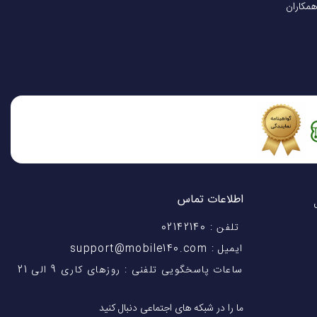
همکاران
GPS
داخلی و دقیق برخوردار بوده و از
 داشت. پشتیبانی این ساعت از 110 فعالیت ورزشی نیز یکی دیگر از ویژگی‌های محصول خواهد بود. این ساعت از سرعت قابل قبولی بهره برده و در
 برای شما به نمایش گذاشته شود.
Mi Band 7pro
با وزن سبک سبب خواهد
 در ارتباط هستید.
اطلاعات تماس
اختیار شماست! با 28 سال
تلفن : 02142140
ایمیل : support@mobile140.com
ساعات پاسخگویی تلفنی : روزهای کاری 9 الی 21
ما را در شبکه های اجتماعی دنبال کنید