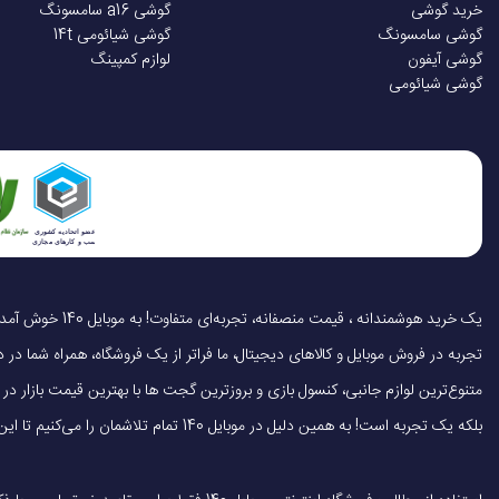
خرید گوشی
گوشی a16 سامسونگ
گوشی سامسونگ
گوشی شیائومی 14t
در بررسی‌های انجام شده در مورد ساعت هوشمند می‌بند 7 پرو شیائومی با ویژگی‌های جذابی روبه‌رو بوده‌ایم. بند 7 پرو یکی از مچ‌بندهای جذاب و ورزشی در بازار است. این محصول از
گوشی آیفون
لوازم کمپینگ
رزولوشن
گوشی شیائومی
مدت زمان کمی اطلاعات سلامتی را در اختیار شما قرار خواهد داد. برخورد
شد که اصلا محصول را حس نکنید و در همه حال برای شما راحتی را به همراه 
تراکم پیکسلی
شدت روشنایی
سایر مشخصات صفحه
تجربه در فروش موبایل و کالاهای دیجیتال، ما فراتر از یک فروشگاه، همراه شما در دنی
سیستم عامل
متنوع‌ترین لوازم جانبی، کنسول بازی و بروزترین گجت ها با بهترین قیمت بازار
بلکه یک تجربه است! به همین دلیل در موبایل 140 تمام تلاشمان را می‌کنیم تا این تجربه را سریع، آسان و کاملاً رضایت‌بخش کنیم.
فناوری مکان یابی