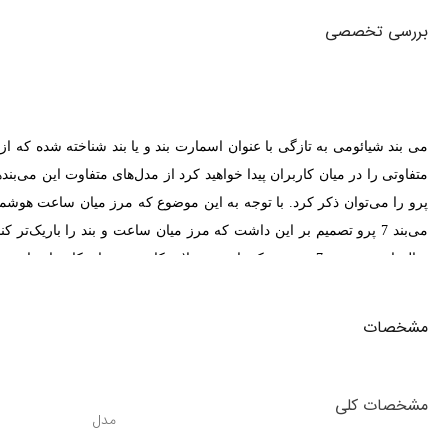
بررسی تخصصی
می بند شیائومی به تازگی با عنوان اسمارت بند و یا بند شناخته شده که ا
سال‌ها سبب شده 7 پرو نیز یکی از محصولات کاربردی برای کاربران باشد. اگر شما نیز تصمیم به خرید این محصول دارید، با
طراحی و جذابیت شیائومی می بند 7 پرو
مشخصات
یکی از رنگ‌های جذاب و زیبا که می‌توانید آن را خریداری کنید رنگ سفید
مشخصات کلی
شیائومی که در نگاه اول فلزی به حساب می‌آید از جنس پلاستیک بوده که س
مدل
به آسانی تعویض خواهد شد .
Mi Band 7 Pro