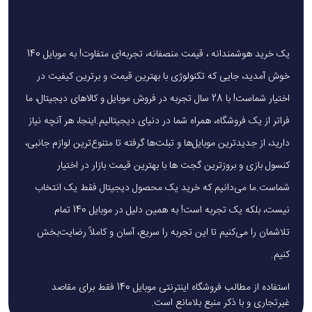
از دستگاه روی عضلاتی که به خوبی رشد کرده‌اند استفاده
شود.
بیش از یک دقیقه در یک نقطه نمانید تا از آسیب دیدگی
یک خرید هوشمندانه ، قیمت منصفانه، تجربه‌ای متفاوت! به موبایل 140
جلوگیری شود.
خوش آمدید، جایی که تکنولوژی با بهترین قیمت و برترین کیفیت در
اختیار شماست! با 28 سال تجربه در فروش موبایل و کالاهای دیجیتال، ما
مدت زمان توصیه شده برای یک جلسه ماساژ بین ۱۰ تا ۳۰
فراتر از یک فروشگاه، همراه شما در دنیای دیجیتالیم.اینجا، هر آنچه نیاز
دقیقه است.
دارید، از جدیدترین موبایل‌ها و تبلت‌ها گرفته تا متنوع‌ترین لوازم جانبی،
فشار بیش از حد ممنوع است تا از ایجاد درد یا آسیب
کنسول بازی و بروزترین گجت ها با بهترین قیمت بازار در اختیار
جلوگیری شود.
شماست.ما می‌دانیم که خرید یک محصول دیجیتال فقط یک انتخاب
نیست، بلکه یک تجربه است! به همین دلیل در موبایل 140 تمام
مزایای استفاده از محصول ماساژور شیائومی
تلاشمان را می‌کنیم تا این تجربه را سریع، آسان و کاملاً رضایت‌بخش
ریلکس کردن عضلات عمیق
و کاهش خستگی روزانه.
کنیم.
سه سر ماساژور متنوع
برای نقاط مختلف بدن.
استفاده از مطالب فروشگاه اینترنتی موبایل 140 فقط برای مقاصد
غیرتجاری و با ذکر منبع بلامانع است.
موتور بی‌صدا و سبک
برای استفاده راحت در منزل یا محل