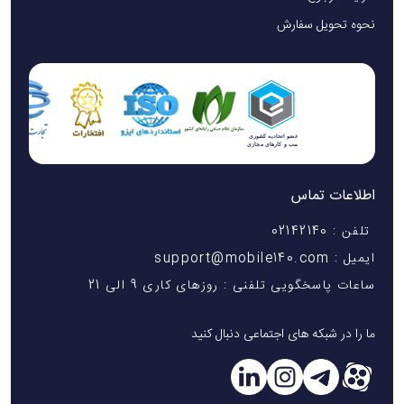
بالا برای استفاده طولانی مدت.
نحوه تحویل سفارش
رابط شارژ Type-C
: شارژ سریع و راحت از طریق کابل
Type-C.
دمای عملیاتی بین ۵ تا ۴۰ درجه سانتیگراد
: مناسب برای
استفاده در شرایط مختلف.
طراحی ارگونومیک
: برای راحتی استفاده طولانی مدت بدون
اطلاعات تماس
احساس خستگی در دست.
تلفن : 02142140
کاربرد ساده و ایمن
: استفاده راحت با کنترل قدرت و شدت
ایمیل : support@mobile140.com
ساعات پاسخگویی تلفنی : روزهای کاری 9 الی 21
ماساژ برای جلوگیری از آسیب.
نکات ایمنی و استفاده
ما را در شبکه های اجتماعی دنبال کنید
با شدت کم شروع کنید و به تدریج قدرت را افزایش دهید.