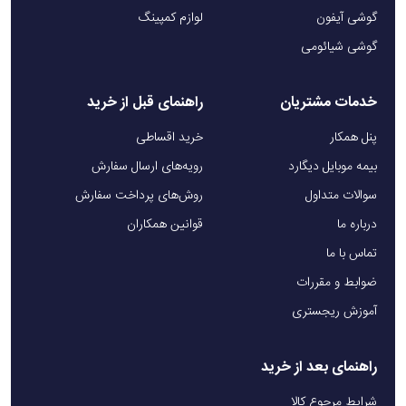
گوشی آیفون
لوازم کمپینگ
ویژگی‌های محصول ماساژور شیائومی Mijia
گوشی شیائومی
Mini Gun 3
خدمات مشتریان
راهنمای قبل از خرید
موتور بی‌صدا بدون جاروبک
: عملکرد بی‌صدا با قدرت بالا،
پنل همکار
خرید اقساطی
بدون ایجاد مزاحمت هنگام استفاده.
بیمه موبایل دیگارد
رویه‌های ارسال سفارش
قدرت ماساژ تا ۱۲ کیلوگرم
: توانایی ماساژ عمیق برای تسکین
سوالات متداول
روش‌های پرداخت سفارش
درد و گرفتگی عضلات.
درباره ما
قوانین همکاران
سه سر ماساژور متنوع
: شامل سر تخت، سر توپی و سر U
تماس با ما
شکل برای استفاده در نواحی مختلف بدن.
ضوابط و مقررات
آموزش ریجستری
ابعاد سبک و کم‌جا
: اندازه ۱۰۶x۱۳۸x۴۶ میلی‌متر برای حمل
راحت و استفاده آسان.
راهنمای بعد از خرید
باتری لیتیوم-یون با ظرفیت ۱۹۰۰ میلی‌آمپر ساعت
: شارژدهی
شرایط مرجوع کالا