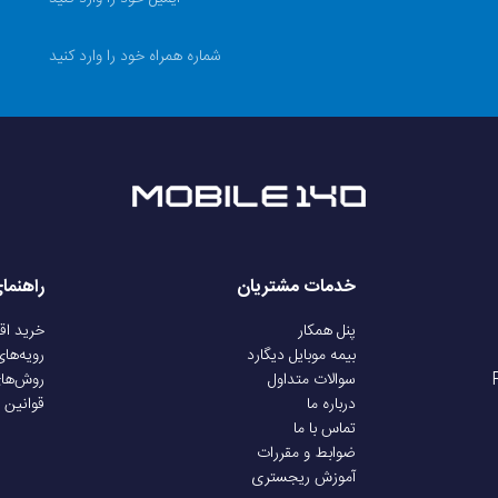
2022
178.8 گرم
پشت شیشه | فریم پلاستیک
سایز نانو (8.8 × 12.3 میلی‌متر)
خدمات مشتریان
راهنما
Android
پنل همکار
خرید ا
بیمه موبایل دیگارد
رویه‌ها
سوالات متداول
روش‌ها
MIUI 13
درباره ما
قوانین 
تماس با ما
ضوابط و مقررات
ر
دارد
آموزش ریجستری