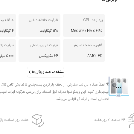
پردازنده CPU
ظرفیت حافظه داخلی
حافظه رم RAM
Mediatek Helio G۹۵
128 گیگابایت
4 گیگابایت
فناوری صفحه نمایش
کیفیت دوربین اصلی
ظرفیت بات
AMOLED
64 مگاپیکسل
5000 میلی‌آمپر ساعت
مشاهده همه ویژگی‌ها
🎥 لطفاً هنگام دریافت سفارش، از لحظه باز کردن بسته‌بندی تا نمایش کامل کالا، 
فیلم‌برداری کنید. این ویدئو تنها مدرک قابل استناد برای بررسی هرگونه ایراد، آسیب
احتمالی است و ارائه آن الزامی می‌باشد.
۲۴ ساعته، ۷ روز هفته
هفت روز ضمانت بازگ