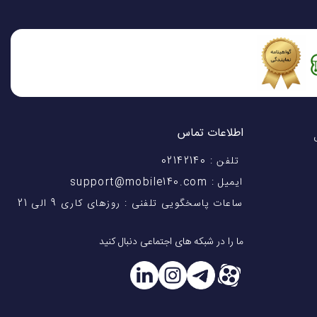
اطلاعات تماس
اختیار شماست! با 28 سال
تلفن : 02142140
ایمیل : support@mobile140.com
ساعات پاسخگویی تلفنی : روزهای کاری 9 الی 21
ما را در شبکه های اجتماعی دنبال کنید