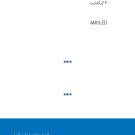
4 گیگابایت
AMOLED
64 مگاپیکسل
5000 میلی‌آمپر ساعت
160.5 در 74.5 در 8.3 میلی‌متر
دو سیم کارت
Poco M5s