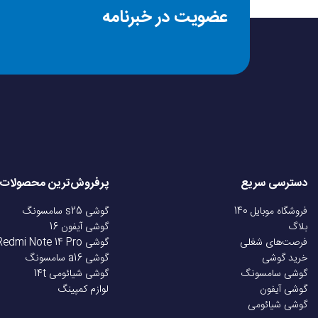
عضویت در خبرنامه
سال عرضه
وزن
جنس بدنه
سایز سیم کارت
دسترسی سریع
پرفروش‌ترین محصولات
سیستم عامل
فروشگاه موبایل 140
گوشی s25 سامسونگ
بلاگ
گوشی آیفون 16
فرصت‌های شغلی
گوشی Redmi Note 14 Pro
رابط کاربری
خرید گوشی
گوشی a16 سامسونگ
گوشی سامسونگ
گوشی شیائومی 14t
گوشی آیفون
لوازم کمپینگ
مقاوم در برابر گرد و غبا
گوشی شیائومی