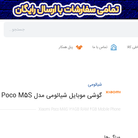
طی کالا
تماس با ما
پنل همکار
شیائومی
گوشی موبایل شیائومی مدل Poco M5S ظرفیت 128 گیگابایت رم 4 گیگابایت
Xiaomi Poco M5S 128GB RAM 4GB Mobile Phone
ویژگی‌ها