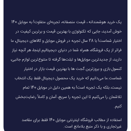
3. حافظه رم و حافظه داخلی Poco M6 Pro چقدر است؟
Poco M6 Pro در نسخه‌های مختلف با رم 4 یا 6 گیگابایت و حافظه داخلی 64 یا 128
گیگابایت عرضه شده است.
یک خرید هوشمندانه ، قیمت منصفانه، تجربه‌ای متفاوت! به موبایل 140
4. آیا Poco M6 Pro از کارت حافظه جانبی پشتیبانی می‌کند؟
خوش آمدید، جایی که تکنولوژی با بهترین قیمت و برترین کیفیت در
بله، این گوشی دارای درگاه کارت حافظه microSD است که امکان افزایش فضای
ذخیره‌سازی را فراهم می‌کند.
اختیار شماست! با 28 سال تجربه در فروش موبایل و کالاهای دیجیتال، ما
فراتر از یک فروشگاه، همراه شما در دنیای دیجیتالیم.اینجا، هر آنچه نیاز
دارید، از جدیدترین موبایل‌ها و تبلت‌ها گرفته تا متنوع‌ترین لوازم جانبی،
کنسول بازی و بروزترین گجت ها با بهترین قیمت بازار در اختیار
شماست.ما می‌دانیم که خرید یک محصول دیجیتال فقط یک انتخاب
نیست، بلکه یک تجربه است! به همین دلیل در موبایل 140 تمام
تلاشمان را می‌کنیم تا این تجربه را سریع، آسان و کاملاً رضایت‌بخش
کنیم.
استفاده از مطالب فروشگاه اینترنتی موبایل 140 فقط برای مقاصد
غیرتجاری و با ذکر منبع بلامانع است.