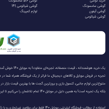
خرید گوشی
گوشی a16 سامسونگ
گوشی سامسونگ
گوشی شیائومی 14t
گوشی آیفون
لوازم کمپینگ
رابط کاربری
گوشی شیائومی
ضد آب
مقاوم در برابر گرد و غبا
مناسب برای
تجربه در فروش موبایل و کالاهای دیجیتال، ما فراتر از یک فروشگاه، همراه شما در دنی
نوع پردازنده
متنوع‌ترین لوازم جانبی، کنسول بازی و بروزترین گجت ها با بهترین قیمت بازار
بلکه یک تجربه است! به همین دلیل در موبایل 140 تمام تلاشمان را می‌کنیم تا این تجربه را سریع، آسان و کاملاً رضایت‌بخش کنیم.
فرکانس پردازنده
استفاده از مطالب فروشگاه اینترنتی موبایل 140 فقط برای مقاصد غیرتجاری و با ذکر منبع بلامانع است.