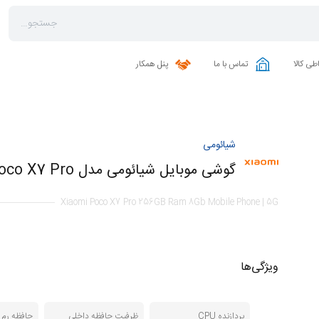
طی کالا
تماس با ما
پنل همکار
شیائومی
گوشی موبایل شیائومی مدل Poco X7 Pro ظرفیت 256 گیگابایت رم 8 گیگابایت | 5G
Xiaomi Poco X7 Pro 256GB Ram 8Gb Mobile Phone | 5G
ویژگی‌ها
پردازنده CPU
ظرفیت حافظه داخلی
حافظه رم RAM