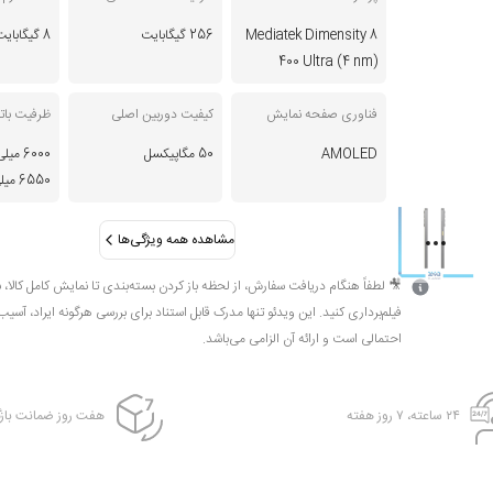
Mediatek Dimensity 8
256 گیگابایت
8 گیگابایت
400 Ultra (4 nm)
فناوری صفحه نمایش
کیفیت دوربین اصلی
ظرفیت بات
AMOLED
50 مگاپیکسل
6000 
6550 میلی آمپر (هند)
مشاهده همه ویژگی‌ها
🎥 لطفاً هنگام دریافت سفارش، از لحظه باز کردن بسته‌بندی تا نمایش کامل کالا، 
فیلم‌برداری کنید. این ویدئو تنها مدرک قابل استناد برای بررسی هرگونه ایراد، آسیب
احتمالی است و ارائه آن الزامی می‌باشد.
۲۴ ساعته، ۷ روز هفته
هفت روز ضمانت بازگ