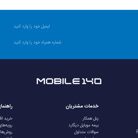
Poco X7 Pro
2025
198 گرم (مشکی و زرد) 195 گرم (مشکی، سبز، قرمز)
جلو شیشه‌ای (گوریلا گلس 7i)، پشت پلاستیکی، پشت سیلیکون پلیمری (چرم سازگار با محیط زیست)
سایز نانو (8.8 × 12.3 میلی‌متر)
خدمات مشتریان
راهنما
Android
پنل همکار
خرید ا
بیمه موبایل دیگارد
رویه‌ها
سوالات متداول
روش‌ها
Android 15