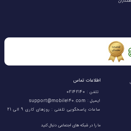
همکاران
اطلاعات تماس
اختیار شماست! با 28 سال
تلفن : 02142140
ایمیل : support@mobile140.com
ساعات پاسخگویی تلفنی : روزهای کاری 9 الی 21
1 هسته با سرعت 3.25 گیگاهرتز (Cortex-A725) + 3 هسته با سرعت 3.0 گیگاهرتز (Cortex-A725) + 4 هسته با سرعت 2.1 گیگاهرتز
ما را در شبکه های اجتماعی دنبال کنید