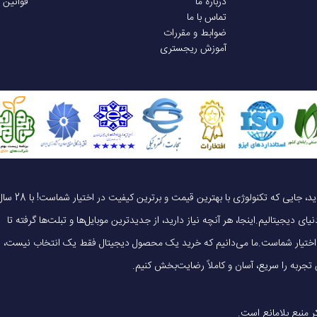
درباره ما
قوانین 
تماس با ما
ضوابط و مقررات
HyperOS 2
آموزش ریجستری
دارد
ر
دارد
گیمینگ
یک خرید هوشمندانه ، قیمت منصفانه، تجربه‌ای متفاوت! به موبایل 140 خوش آمدید، جایی که تکنولوژی با بهترین قیمت و برترین کیفیت در 
ای دیجیتالیم.اینجا، هر آنچه نیاز دارید، از جدیدترین موبایل‌ها و تبلت‌ها گرفته تا
64 بیت
 در اختیار شماست.ما می‌دانیم که خرید یک محصول دیجیتال فقط یک انتخاب نیست،
(Cortex-A725)