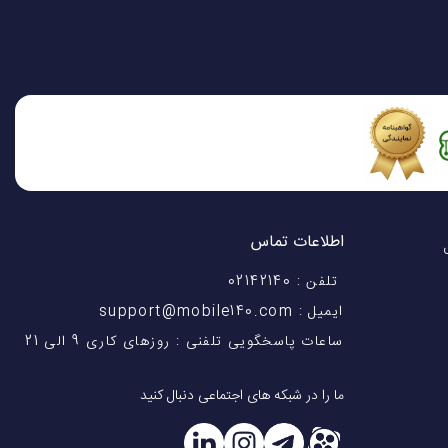
اطلاعات تماس
اختیار شماست! با 28 سال
تلفن : 02142140
ایمیل : support@mobile140.com
ساعات پاسخگویی تلفنی : روزهای کاری 9 الی 21
ما را در شبکه های اجتماعی دنبال کنید