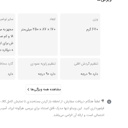
وزن
ابعاد
سایر توضی
670 گرم
170 × 87 × 250 میلی‌متر
مجهز به مو
الا و کم ص
ش برای ایس
ه دوکاره 
تنظیم گردش افقی
تنظیم زاویه عمودی
گارد محاف
دارد 90 درجه
دارد 90 درجه
دارد
مشاهده همه ویژگی‌ها
🎥 لطفاً هنگام دریافت سفارش، از لحظه باز کردن بسته‌بندی تا نمایش کامل کالا، 
فیلم‌برداری کنید. این ویدئو تنها مدرک قابل استناد برای بررسی هرگونه ایراد، آسیب
احتمالی است و ارائه آن الزامی می‌باشد.