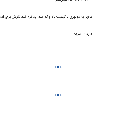
مجهز به موتوری با کیفیت بالا و کم صدا پد نرم ضد لغزش برای ایس
دارد 90 درجه
دارد 90 درجه
دارد
7 پره
دکمه ای