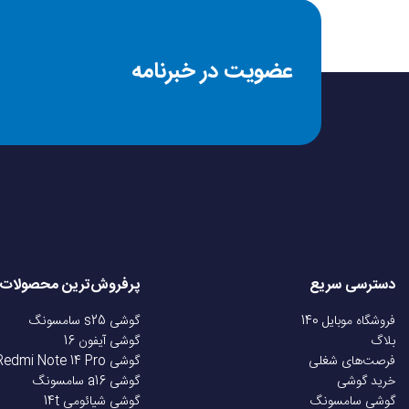
جنس پایه
عضویت در خبرنامه
جنس بدنه
منبع تغذیه
توان مصرفی
ولتاژ مصرفی
دسترسی سریع
پرفروش‌ترین محصولات
تنظیم سرعت
فروشگاه موبایل 140
گوشی s25 سامسونگ
بلاگ
گوشی آیفون 16
فرصت‌های شغلی
گوشی Redmi Note 14 Pro
تعداد تنظیمات سرعت
خرید گوشی
گوشی a16 سامسونگ
گوشی سامسونگ
گوشی شیائومی 14t