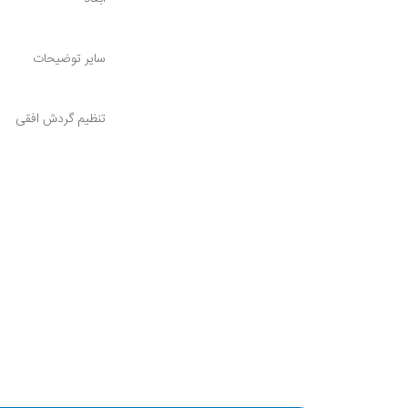
سایر توضیحات
تنظیم گردش افقی
تنظیم زاویه عمودی
گارد محافظ
تعداد پره
نوع کلید