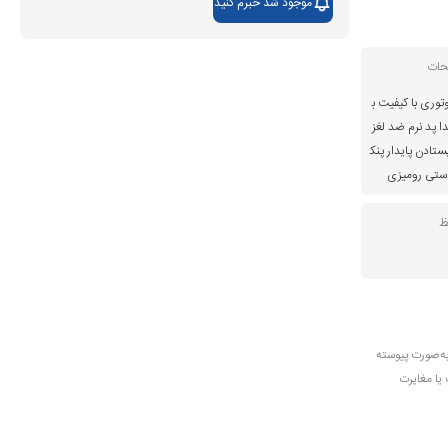
موجود شد خبرم کنید
حات
توری با کیفیت ب
دا پد نرم ضد لغز
تادن پایدار پنک
دستی رومیزی
ظ
به‌صورت پیوسته
 یا مغایرت