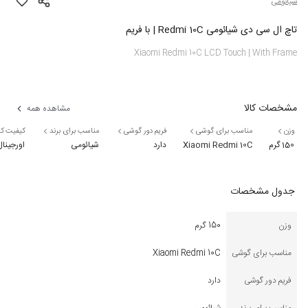
شیائومی
تاچ ال سی دی شیائومی Redmi 10C | با فریم
Xiaomi Redmi 10C LCD Touch | With Frame
مشخصات کالا
مشاهده همه
وزن
مناسب برای گوشی
فریم دور گوشی
مناسب برای برند
کیفیت کال
150 گرم
Xiaomi Redmi 10C
دارد
شیائومی
اورجین
جدول مشخصات
وزن
150 گرم
مناسب برای گوشی
Xiaomi Redmi 10C
فریم دور گوشی
دارد