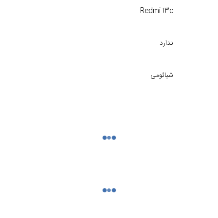
Redmi 13c
ندارد
شیائومی
اولد
قطعات از تاریخ فاکتور در سایت موبایل 140 به مدت 6 ماه تحت ضمانت تعویض خرابی های ناشی از ساخت می‌باشد
یض
ایراد فنی یا عملکردی تاچ ال سی که بدون ضربه، فشار، شکستگی
یا عمل نکردن تاچ، نقاط تار یا سوخته روی نمایشگر (بدون دخالت 
تماس یا نفوذ مایعات و رطوبت به قطعات هر گونه آسیب فیزیکی م