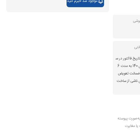
موجود شد خبرم کنید
گوشی
نتی
اریخ فاکتور در س
ایت موبایل 140 به مدت 6
ضمانت تعویض
 ناشی از ساخت
به‌صورت پیوسته
 یا مغایرت