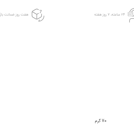
۲۴ ساعته، ۷ روز هفته
هفت روز ضمانت بازگ
70 گرم