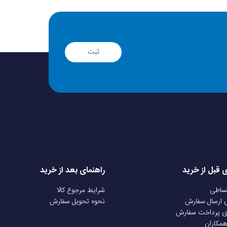
قی که منجر به آسیب قطعه شود
تاچ ال سی را به همراه گارانتی دیگارد ( یک ماه تعویض) عرضه می‌کند: با این شرط
ثبت
محصول، ویدئو کامل و بدون برش از آنباکس تهیه کنید ( از هنگام باز شدن بسته
یشگر، جعبه، لیبل و شماره سفارش را به وضوح نشان دهید ممنوعیت نصب توسط
شود. در صورت نصب غیر اصولی یا دست کاری فنی، گارانتی تعویض باطل خواهد
شد پیگیری مشکل در بازه زمانی یک ماهه؛ در صورتی که مشکلی در قطعه مشاهده شد، حتما ظرف 30 روز از تاریخ تحویل با تیم پشتیبانی موبایل
ی قبل از خرید
راهنمای بعد از خرید
قساطی
شرایط مرجوع کالا
ی ارسال سفارش
نحوه تحویل سفارش
ی پرداخت سفارش
همکاران