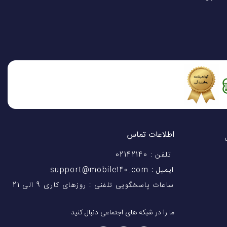
اطلاعات تماس
اختیار شماست! با 28 سال
تلفن : 02142140
ایمیل : support@mobile140.com
ساعات پاسخگویی تلفنی : روزهای کاری 9 الی 21
ما را در شبکه های اجتماعی دنبال کنید