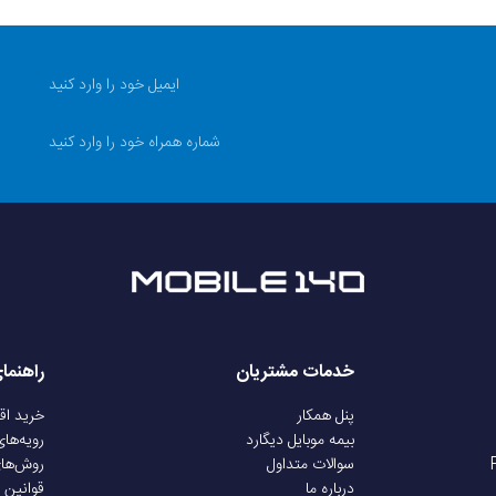
معمول از محصول، پارگی فلت ها و تغیر فرم کانکتورها نوسانات بر
دیگارد
موبایل 140 جهت اطمینان خاطر شما از خرید، تمامی محصولات 
که مشکل ایجاد شده ناشی از عوامل انسانی نباشد.
 کالا
فیلم آنباکس الزامی است؛ حتما هنگام بازکردن بسته و بررسی اولیه 
بندی تا زمان بررسی فنی نمایشگر ویدئو را قطع نکنید) سپس نما
افراد متفرقه؛ نصب باید توسط تعمیر کار مجاز یا متخصص انجام 
140 تماس بگیرید و مستندات (فیلم آنباکس، تصویر مشکل و شماره سفارش) را با کارشناسان مجموعه مطرح نمایید
خدمات مشتریان
راهنما
پنل همکار
خرید ا
بیمه موبایل دیگارد
رویه‌ها
سوالات متداول
روش‌ها
درباره ما
قوانین 