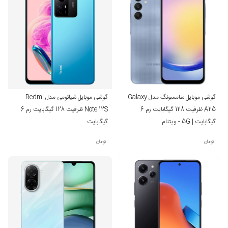
وضوح خیره‌کننده با لنز ۱۰۸ مگاپیکسلی شیائومی
شاید مهم‌ترین ویژگی Redmi 13X، دوربین 108 مگاپیکسلی آن باشد. این دوربین در نور
کافی تصاویر با کیفیت بالا ثبت می‌کند و جزئیات خوبی ارائه می‌دهد. اگرچه عملکرد در شب
کمی افت دارد، اما در مجموع، نسبت به قیمت گوشی، تجربه عکاسی رضایت‌بخشی
خواهید داشت.
گوشی موبایل سامسونگ مدل Galaxy
گوشی موبایل شیائومی مدل Redmi
A25 ظرفیت 128 گیگابایت رم 6
Note 12S ظرفیت 128 گیگابایت رم 6
دوربین دوم 2 مگاپیکسلی برای عکاسی ماکرو است که کاربرد محدودی دارد. در بخش جلو
گیگابایت | 5G - ویتنام
گیگابایت
نیز یک دوربین سلفی 13 مگاپیکسلی دیده می‌شود.
تومان
تومان
شارژ سریع و ماندگاری بالا
گوشی شیائومی Redmi 13X به یک باتری بزرگ 5030 میلی‌آمپرساعتی مجهز شده است.
این باتری به‌راحتی تا 1 روز کامل استفاده سنگین دوام می‌آورد. نکته مهم‌تر، پشتیبانی از