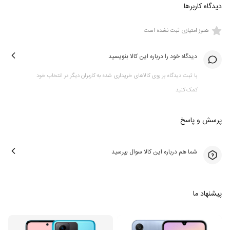
دیدگاه کاربرها
نرخ تازه‌سازی بالا در نمایشگری بزرگ
هنوز امتیازی ثبت نشده است
نمایشگر 6.79 اینچی IPS LCD با رزولوشن Full HD+ و نرخ نوسازی 90 هرتز، تجربه‌ای
روان و مطلوب در استفاده روزمره و تماشای محتوا ارائه می‌دهد. البته، این نمایشگر
دیدگاه خود را درباره این کالا بنویسید
نسبت به رقبا که پنل OLED دارند، ممکن است در زیر نور مستقیم آفتاب کمی ضعیف‌تر
ظاهر شود، اما در حالت کلی کیفیت قابل قبولی دارد.
با ثبت دیدگاه بر روی کالاهای خریداری شده به کاربران دیگر در انتخاب خود
کمک کنید
پرسش و پاسخ
قدرت کافی برای نیازهای روزمره
شما هم درباره این کالا سوال بپرسید
شیائومی برای این گوشی از تراشه Helio G91 Ultra استفاده کرده است. این پردازنده برای
استفاده‌های روزمره مانند مرور وب، استفاده از شبکه‌های اجتماعی و بازی‌های سبک کاملاً
مناسب است. همچنین وجود 8 گیگابایت رم و حافظه داخلی تا 256 گیگابایت، باعث شده
که این گوشی عملکردی سریع و روان داشته باشد.
پیشنهاد ما