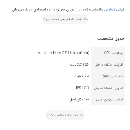
گوشی‌ شیائومی
سال‌هاست که در بازار موبایل، به‌ویژه در رده اقتصادی، جایگاه ویژه‌ای
دارد. یکی از اعضای این خانواده، گوشی شیائومی Redmi 13X است که با ترکیبی از
مشاهده ادامه بررسی تخصصی
سخت‌افزار قابل‌قبول، طراحی مدرن و قیمت رقابتی، به سرعت جای خود را در بین کاربران
باز کرده است. در ادامه، به بررسی کامل و دقیق مشخصات و قابلیت‌های Redmi 13X
می‌پردازیم تا ببینیم چرا این مدل توانسته محبوبیت زیادی کسب کند.
جدول مشخصات
پردازنده CPU
Mediatek Helio G91 Ultra (12 nm)
ظرفیت حافظه داخلی
256 گیگابایت
طراحی خاص و چشم‌نواز Redmi 13X
حافظه رم RAM
8 گیگابایت
شیائومی Redmi 13X در نگاه اول با بدنه‌ای شیشه‌ای و فریم تخت، ظاهری شیک و مدرن
فناوری صفحه نمایش
IPS LCD
دارد. با وزن 205 گرم و ضخامت 8.3 میلی‌متر، در دست‌ گرفتن آن حس یک گوشی رده
بالا را منتقل می‌کند. همچنین با بهره‌گیری از استاندارد IP53، این گوشی در برابر پاشش آب
کیفیت دوربین اصلی
108 مگاپیکسل
مقاوم است، قابلیتی که در بین گوشی‌های هم‌رده کمتر دیده می‌شود.
مشاهده ادامه مشخصات