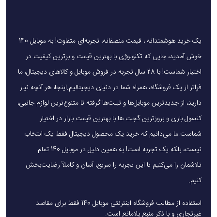
ثبت حرفه‌ای لحظات با دوربین سه‌گانه
یک خرید هوشمندانه ، قیمت منصفانه، تجربه‌ای متفاوت! به موبایل 140
ردمی نوت ۱۴ پرو به دوربین سه‌گانه مجهز است:
خوش آمدید، جایی که تکنولوژی با بهترین قیمت و برترین کیفیت در
دوربین اصلی ۲۰۰ مگاپیکسلی با حسگر Samsung HP9،
اختیار شماست! با 28 سال تجربه در فروش موبایل و کالاهای دیجیتال، ما
گشودگی دیافراگم f/1.65 و لرزش‌گیر اپتیکال (OIS)
فراتر از یک فروشگاه، همراه شما در دنیای دیجیتالیم.اینجا، هر آنچه نیاز
دوربین فوق‌عریض ۸ مگاپیکسلی با زاویه دید ۱۲۰ درجه
دارید، از جدیدترین موبایل‌ها و تبلت‌ها گرفته تا متنوع‌ترین لوازم جانبی،
کنسول بازی و بروزترین گجت ها با بهترین قیمت بازار در اختیار
دوربین ماکرو ۲ مگاپیکسلی برای عکاسی نزدیک
شماست.ما می‌دانیم که خرید یک محصول دیجیتال فقط یک انتخاب
این ترکیب، با پشتیبانی از هوش مصنوعی، تصاویر با جزئیات
نیست، بلکه یک تجربه است! به همین دلیل در موبایل 140 تمام
بالا و رنگ‌های طبیعی ثبت می‌کند.
تلاشمان را می‌کنیم تا این تجربه را سریع، آسان و کاملاً رضایت‌بخش
کنیم.
استفاده از مطالب فروشگاه اینترنتی موبایل 140 فقط برای مقاصد
غیرتجاری و با ذکر منبع بلامانع است.