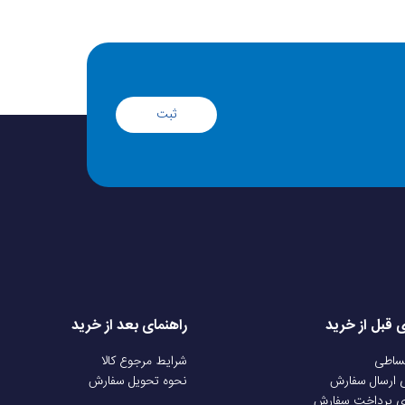
انند خمیدگی، فرورفتگی، ضربه خوردگی، خراش، شکستگی و استفاده غلط و غیر
قی که منجر به آسیب قطعه شود
تاچ ال سی را به همراه گارانتی دیگارد ( یک ماه تعویض) عرضه می‌کند: با این شرط
ثبت
محصول، ویدئو کامل و بدون برش از آنباکس تهیه کنید ( از هنگام باز شدن بسته
یشگر، جعبه، لیبل و شماره سفارش را به وضوح نشان دهید ممنوعیت نصب توسط
شود. در صورت نصب غیر اصولی یا دست کاری فنی، گارانتی تعویض باطل خواهد
شد پیگیری مشکل در بازه زمانی یک ماهه؛ در صورتی که مشکلی در قطعه مشاهده شد، حتما ظرف 30 روز از تاریخ تحویل با تیم پشتیبانی موبایل
ی قبل از خرید
راهنمای بعد از خرید
قساطی
شرایط مرجوع کالا
ی ارسال سفارش
نحوه تحویل سفارش
ی پرداخت سفارش