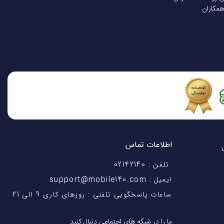
همکاران
اطلاعات تماس
اختیار شماست! با 28 سال
تلفن : 02142140
ایمیل : support@mobile140.com
ساعات پاسخگویی تلفنی : روزهای کاری 9 الی 21
ما را در شبکه های اجتماعی دنبال کنید