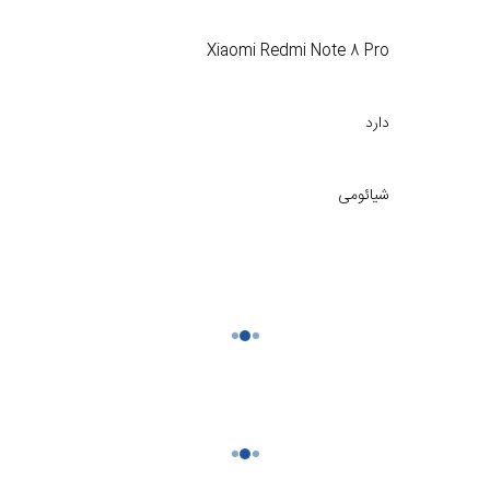
Xiaomi Redmi Note 8 Pro
دارد
شیائومی
اورجینال سرویس پک
قطعات از تاریخ فاکتور در سایت موبایل 140 به مدت 6 ماه تحت ضمانت تعویض خرابی های ناشی از ساخت می‌باشد
یض
ایراد فنی یا عملکردی تاچ ال سی که بدون ضربه، فشار، شکستگی
یا عمل نکردن تاچ، نقاط تار یا سوخته روی نمایشگر (بدون دخالت 