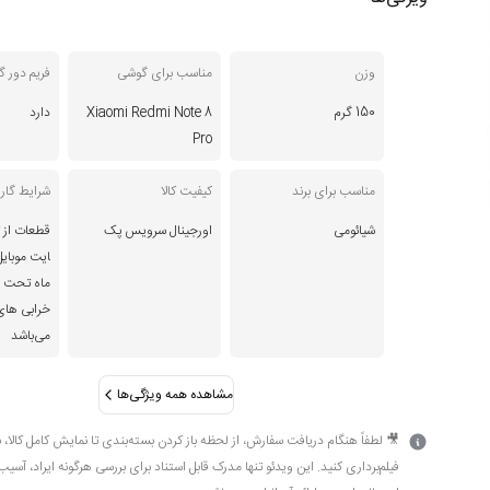
وزن
مناسب برای گوشی
فریم دور 
150 گرم
Xiaomi Redmi Note 8
دارد
Pro
مناسب برای برند
کیفیت کالا
شرایط گارا
شیائومی
اورجینال سرویس پک
قطعات از ت
ماه تحت 
خرابی های
می‌باشد
مشاهده همه ویژگی‌ها
🎥 لطفاً هنگام دریافت سفارش، از لحظه باز کردن بسته‌بندی تا نمایش کامل کالا، 
فیلم‌برداری کنید. این ویدئو تنها مدرک قابل استناد برای بررسی هرگونه ایراد، آسیب