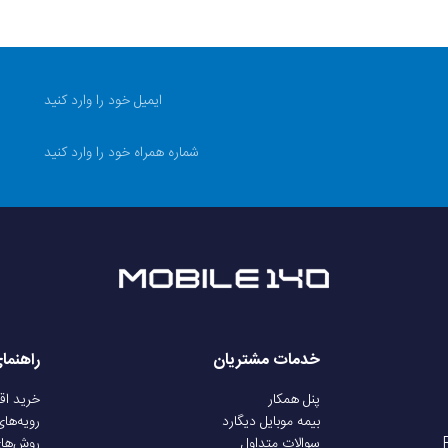
تماس یا نفوذ مایعات و رطوبت به قطعات هر گونه آسیب فیزیکی م
معمول از محصول، پارگی فلت ها و تغیر فرم کانکتورها نوسانات بر
دیگارد
موبایل 140 جهت اطمینان خاطر شما از خرید، تمامی محصولات 
که مشکل ایجاد شده ناشی از عوامل انسانی نباشد.
 کالا
فیلم آنباکس الزامی است؛ حتما هنگام بازکردن بسته و بررسی اولیه 
بندی تا زمان بررسی فنی نمایشگر ویدئو را قطع نکنید) سپس نما
افراد متفرقه؛ نصب باید توسط تعمیر کار مجاز یا متخصص انجام 
140 تماس بگیرید و مستندات (فیلم آنباکس، تصویر مشکل و شماره سفارش) را با کارشناسان مجموعه مطرح نمایید
خدمات مشتریان
راهنما
پنل همکار
خرید ا
بیمه موبایل دیگارد
رویه‌ها
سوالات متداول
روش‌ها