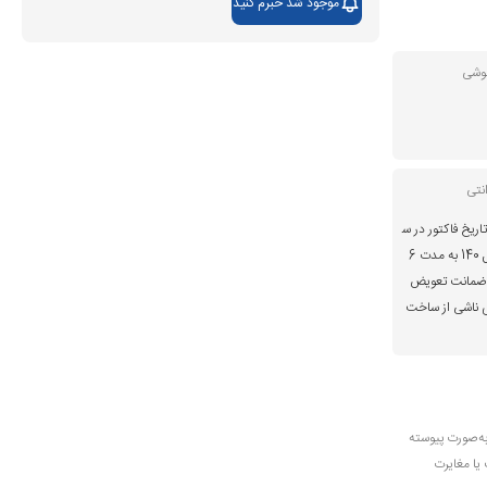
موجود شد خبرم کنید
گوشی
نتی
اریخ فاکتور در س
ایت موبایل 140 به مدت 6
ضمانت تعویض
 ناشی از ساخت
به‌صورت پیوسته
 یا مغایرت