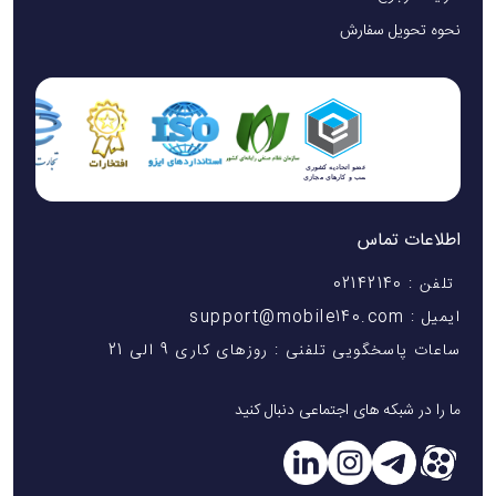
نحوه تحویل سفارش
عملکرد بی‌صدا و ماندگاری شارژ
موتور براشلس نسل جدید با سیستم انتقال انرژی بدون اتلاف،
موجب شده این ماساژور با وجود توان بالا، صدای بسیار کمی
اطلاعات تماس
تولید کند. سطح صدای آن در حالت بیشینه کمتر از ۴۵ دسی‌بل
است؛ رقمی معادل گفت‌وگوی آرام در اتاق.
تلفن : 02142140
ایمیل : support@mobile140.com
باتری
لیتیوم یونی ۲۶۰۰ میلی‌آمپری
دستگاه نیز با هر بار شارژ
ساعات پاسخگویی تلفنی : روزهای کاری 9 الی 21
کامل، تا
۵ ساعت کارکرد مداوم
را تضمین می‌کند. وجود پورت
Type-C
به کاربر امکان می‌دهد از شارژر لپ‌تاپ یا تلفن همراه برای
ما را در شبکه های اجتماعی دنبال کنید
شارژ دستگاه استفاده کند که در سفر یا باشگاه مزیت قابل‌توجهی
محسوب می‌شود.