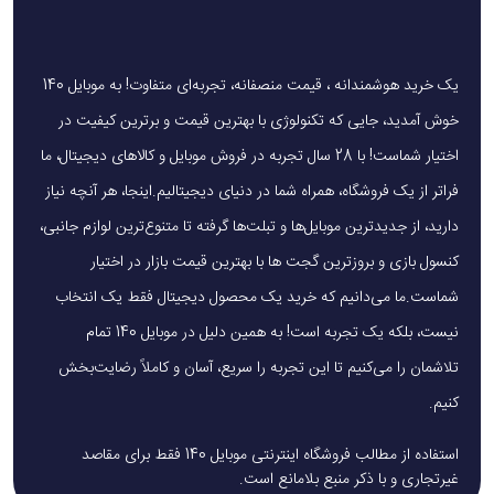
مزایای استفاده از این ماساژور
یک خرید هوشمندانه ، قیمت منصفانه، تجربه‌ای متفاوت! به موبایل 140
استفاده از ماساژور تفنگی شیائومی میجیا، علاوه بر تسکین فوری
خوش آمدید، جایی که تکنولوژی با بهترین قیمت و برترین کیفیت در
خستگی عضلانی، فواید متعددی دارد:
اختیار شماست! با 28 سال تجربه در فروش موبایل و کالاهای دیجیتال، ما
فراتر از یک فروشگاه، همراه شما در دنیای دیجیتالیم.اینجا، هر آنچه نیاز
افزایش جریان خون مویرگی و اکسیژن‌رسانی به بافت‌ها
دارید، از جدیدترین موبایل‌ها و تبلت‌ها گرفته تا متنوع‌ترین لوازم جانبی،
تسریع در ریکاوری پس از ورزش یا تمرین سنگین
کنسول بازی و بروزترین گجت ها با بهترین قیمت بازار در اختیار
پیشگیری از گرفتگی عضلات در اثر نشستن طولانی‌مدت
شماست.ما می‌دانیم که خرید یک محصول دیجیتال فقط یک انتخاب
آماده‌سازی عضلات پیش از فعالیت فیزیکی
نیست، بلکه یک تجربه است! به همین دلیل در موبایل 140 تمام
کاهش دردهای ناشی از استرس یا اسپاسم‌های عضلانی
تلاشمان را می‌کنیم تا این تجربه را سریع، آسان و کاملاً رضایت‌بخش
کنیم.
این دستگاه می‌تواند جایگزینی مناسب برای جلسات ماساژ سنتی
باشد و با صرف هزینه‌ای کمتر، نتایجی مشابه در اختیار کاربر قرار
استفاده از مطالب فروشگاه اینترنتی موبایل 140 فقط برای مقاصد
غیرتجاری و با ذکر منبع بلامانع است.
دهد.