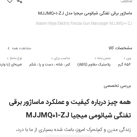
شیائومی
ماساژور برقی تفنگی شیائومی میجیا مدل MJJMQ01-ZJ
Xiaomi Mijia Electric Fascia Gun Massager MJJMQ01-ZJ
مشخصات کالا
مشاهده همه
وزن
جنس بدنه
مناسب برای
نوع ماساژ
856 گرم
پلاستیک مقاوم (ABS)
کمر ، شانه ، دست و پا ، شکم
ضربه‌ای (با وارد
بررسی تخصصی
همه چیز درباره کیفیت و عملکرد ماساژور برقی
تفنگی شیائومی میجیا MJJMQ01-ZJ
زندگی مدرن و کم‌تحرک امروز، باعث شده بسیاری از ما با درد،