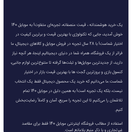
خیر، این گوشی از کارت حافظه microSD پشتیبانی نمی‌کند.
4.گوشی پوکو X6 فایوجی ضدآب است؟
یک خرید هوشمندانه ، قیمت منصفانه، تجربه‌ای متفاوت! به موبایل 140
این گوشی دارای گواهینامه IP54 است که در برابر گردوغبار و
خوش آمدید، جایی که تکنولوژی با بهترین قیمت و برترین کیفیت در
پاشش آب مقاوم است، اما در برابر غوطه‌وری در آب مقاوم نیست.
اختیار شماست! با 28 سال تجربه در فروش موبایل و کالاهای دیجیتال، ما
فراتر از یک فروشگاه، همراه شما در دنیای دیجیتالیم.اینجا، هر آنچه نیاز
5.از کجا می‌توان Poco X6 5G را خرید؟
دارید، از جدیدترین موبایل‌ها و تبلت‌ها گرفته تا متنوع‌ترین لوازم جانبی،
می‌توانید پوکو X6 فایوجی را از فروشگاه‌ معتبر
موبایل 140
کنسول بازی و بروزترین گجت ها با بهترین قیمت بازار در اختیار
خریداری کنید.
شماست.ما می‌دانیم که خرید یک محصول دیجیتال فقط یک انتخاب
نیست، بلکه یک تجربه است! به همین دلیل در موبایل 140 تمام
تلاشمان را می‌کنیم تا این تجربه را سریع، آسان و کاملاً رضایت‌بخش
کنیم.
استفاده از مطالب فروشگاه اینترنتی موبایل 140 فقط برای مقاصد
غیرتجاری و با ذکر منبع بلامانع است.