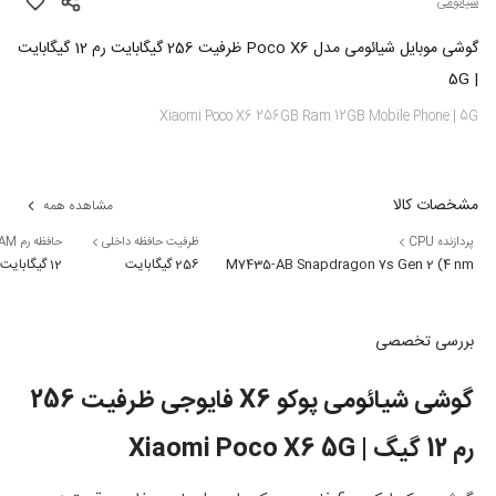
شیائومی
گوشی موبایل شیائومی مدل Poco X6 ظرفیت 256 گیگابایت رم 12 گیگابایت
| 5G
Xiaomi Poco X6 256GB Ram 12GB Mobile Phone | 5G
مشخصات کالا
مشاهده همه
پردازنده CPU
ظرفیت حافظه داخلی
حافظه رم RAM
256 گیگابایت
Qualcomm SM7435-AB Snapdragon 7s Gen 2 (4 nm)
12 گیگابایت
بررسی تخصصی
گوشی شیائومی پوکو X6 فایوجی ظرفیت 256
رم 12 گیگ | Xiaomi Poco X6 5G