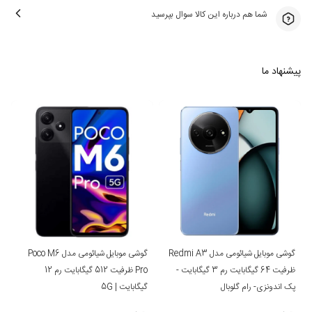
شما هم درباره این کالا سوال بپرسید
پیشنهاد ما
گوشی موبایل شیائومی مدل Redmi A3
گوشی موبایل شیائومی مدل Poco M6
ظرفیت 64 گیگابایت رم 3 گیگابایت -
Pro ظرفیت 512 گیگابایت رم 12
پک اندونزی- رام گلوبال
گیگابایت | 5G